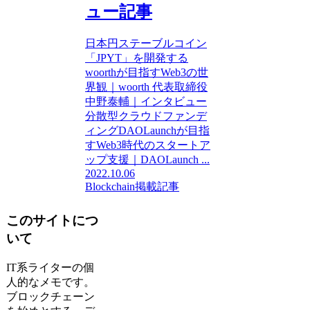
ュー記事
日本円ステーブルコイン
「JPYT」を開発する
woorthが目指すWeb3の世
界観｜woorth 代表取締役
中野泰輔｜インタビュー
分散型クラウドファンデ
ィングDAOLaunchが目指
すWeb3時代のスタートア
ップ支援｜DAOLaunch ...
2022.10.06
Blockchain
掲載記事
このサイトにつ
いて
IT系ライターの個
人的なメモです。
ブロックチェーン