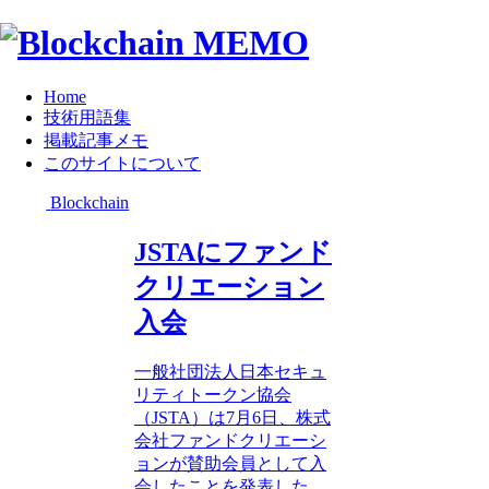
Home
技術用語集
掲載記事メモ
このサイトについて
Blockchain
JSTAにファンド
クリエーション
入会
一般社団法人日本セキュ
リティトークン協会
（JSTA）は7月6日、株式
会社ファンドクリエーシ
ョンが賛助会員として入
会したことを発表した。