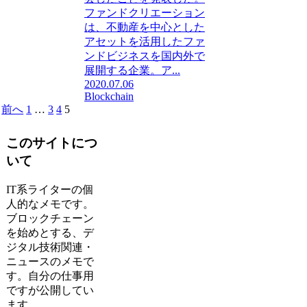
ファンドクリエーション
は、不動産を中心とした
アセットを活用したファ
ンドビジネスを国内外で
展開する企業。ア...
2020.07.06
Blockchain
前へ
1
…
3
4
5
このサイトにつ
いて
IT系ライターの個
人的なメモです。
ブロックチェーン
を始めとする、デ
ジタル技術関連・
ニュースのメモで
す。自分の仕事用
ですが公開してい
ます。